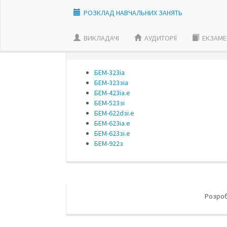
РОЗКЛАД НАВЧАЛЬНИХ ЗАНЯТЬ
ВИКЛАДАЧI
АУДИТОРІЇ
ЕКЗАМЕ
ОБЕРІТЬ ГРУПУ:
БЕМ-323iа
БЕМ-323зiа
БЕМ-423іа.е
БЕМ-523зі
БЕМ-622dзі.е
БЕМ-623iа.e
БЕМ-623зі.е
БЕМ-922з
Розро