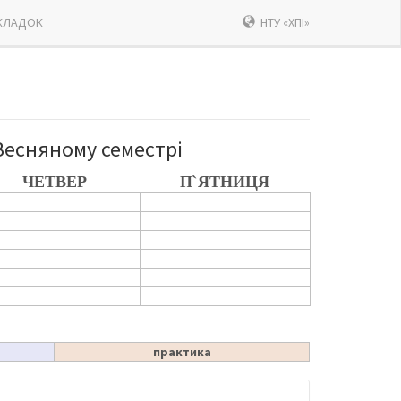
КЛАДОК
НТУ «ХПІ»
Весняному семестрі
ЧЕТВЕР
П`ЯТНИЦЯ
практика