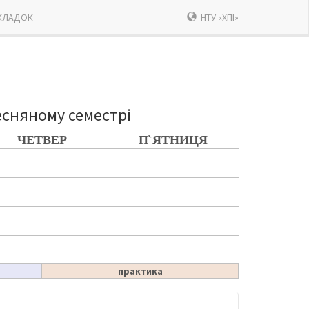
КЛАДОК
НТУ «ХПІ»
есняному семестрі
ЧЕТВЕР
П`ЯТНИЦЯ
практика