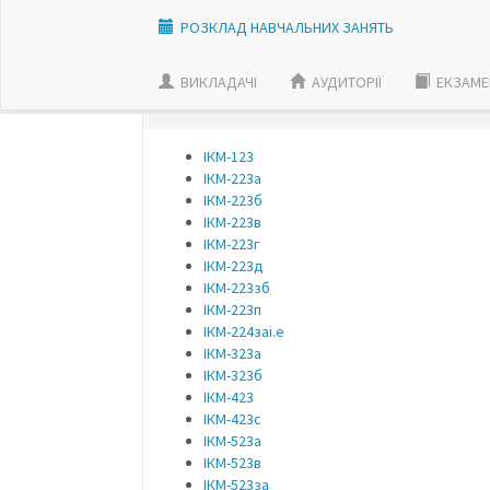
РОЗКЛАД НАВЧАЛЬНИХ ЗАНЯТЬ
ВИКЛАДАЧI
АУДИТОРІЇ
ЕКЗАМЕ
ОБЕРІТЬ ГРУПУ:
ІКМ-123
ІКМ-223а
ІКМ-223б
ІКМ-223в
ІКМ-223г
ІКМ-223д
ІКМ-223зб
ІКМ-223п
ІКМ-224заі.е
ІКМ-323а
ІКМ-323б
ІКМ-423
ІКМ-423с
ІКМ-523а
ІКМ-523в
ІКМ-523за