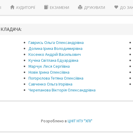
I
АУДИТОРІЇ
ЕКЗАМЕНИ
ДРУКУВАТИ
ДО ЗА
ИКЛАДАЧА:
Гаврись Ольга Олександрівна
Долина Ірина Володимирівна
Косенко Андрій Васильович
Кучіна Світлана Едуардівна
Марчук Леся Сергіївна
Новік Ірина Олексіївна
Погорєлова Тетяна Олексіївна
Савченко Ольга Ігорівна
Черепанова Вікторія Олександрівна
Розроблено в
ЦНIТ НТУ "ХПI"