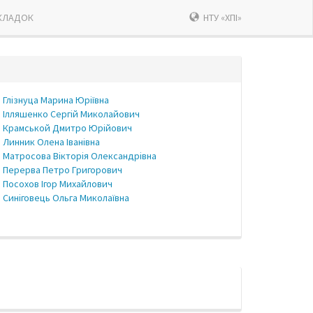
КЛАДОК
НТУ «ХПІ»
Глізнуца Марина Юріївна
Ілляшенко Сергій Миколайович
Крамськой Дмитро Юрійович
Линник Олена Іванівна
Матросова Вікторія Олександрівна
Перерва Петро Григорович
Посохов Ігор Михайлович
Синіговець Ольга Миколаївна