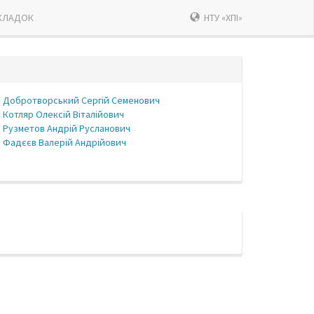
КЛАДОК
НТУ «ХПІ»
Добротворський Сергій Семенович
Котляр Олексій Віталійович
Рузметов Андрій Русланович
Фадєєв Валерій Андрійович