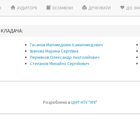
I
АУДИТОРІЇ
ЕКЗАМЕНИ
ДРУКУВАТИ
ДО ЗА
ИКЛАДАЧА:
Гасанов Магомедємін Ісамагомедович
Іванова Марина Сергіївна
Пермяков Олександр Анатолійович
Степанов Михайло Сергійович
Розроблено в
ЦНIТ НТУ "ХПI"