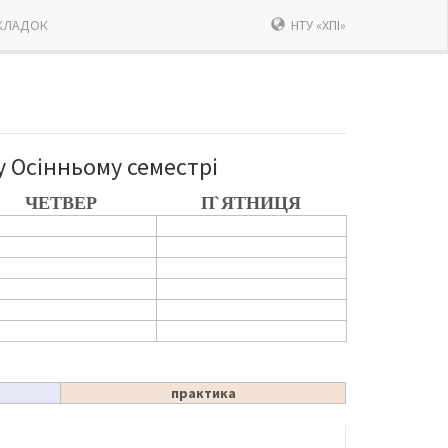
КЛАДОК
НТУ «ХПІ»
у Осінньому семестрі
ЧЕТВЕР
П`ЯТНИЦЯ
практика