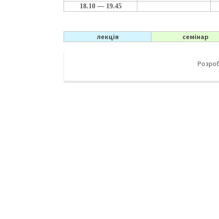
18.10 — 19.45
лекція
семінар
Розро