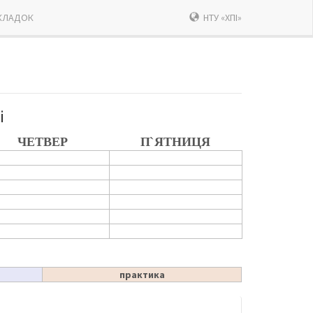
КЛАДОК
НТУ «ХПІ»
і
ЧЕТВЕР
П`ЯТНИЦЯ
практика