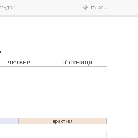
КЛАДОК
НТУ «ХПІ»
і
ЧЕТВЕР
П`ЯТНИЦЯ
практика