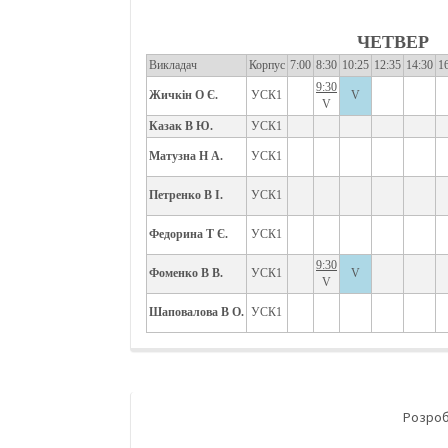
ЧЕТВЕР
Викладач
Корпус
7:00
8:30
10:25
12:35
14:30
1
9:30
Жичкін О Є.
УСК1
V
V
Казак В Ю.
УСК1
Матузна Н А.
УСК1
Петренко В І.
УСК1
Федорина Т Є.
УСК1
9:30
Фоменко В В.
УСК1
V
V
Шаповалова В О.
УСК1
Розро