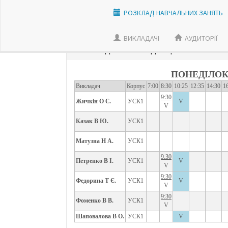
РОЗКЛАД НАВЧАЛЬНИХ ЗАНЯТЬ
ВИКЛАДАЧI
АУДИТОРІЇ
РОЗКЛАД ЗАНЯТЬ З ДИСЦИПЛIНИ:
ЛЕГК
ПОНЕДІЛО
Викладач
Корпус
7:00
8:30
10:25
12:35
14:30
1
9:30
Жичкін О Є.
УСК1
V
V
Казак В Ю.
УСК1
Матузна Н А.
УСК1
9:30
Петренко В І.
УСК1
V
V
9:30
Федорина Т Є.
УСК1
V
V
9:30
Фоменко В В.
УСК1
V
Шаповалова В О.
УСК1
V