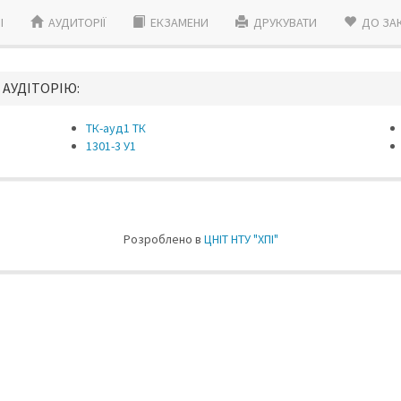
I
АУДИТОРІЇ
ЕКЗАМЕНИ
ДРУКУВАТИ
ДО ЗА
 АУДIТОРIЮ:
ТК-ауд1 ТК
1301-3 У1
Розроблено в
ЦНIТ НТУ "ХПI"