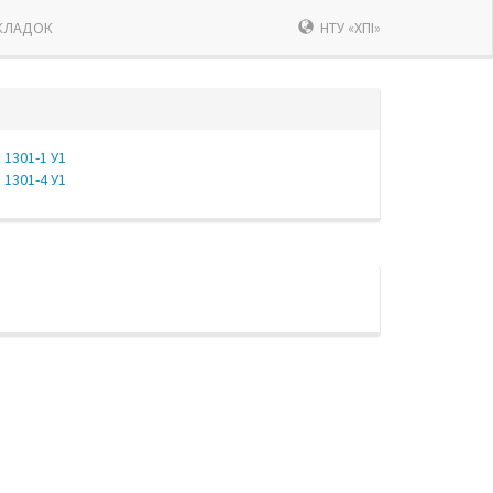
КЛАДОК
НТУ «ХПІ»
1301-1 У1
1301-4 У1