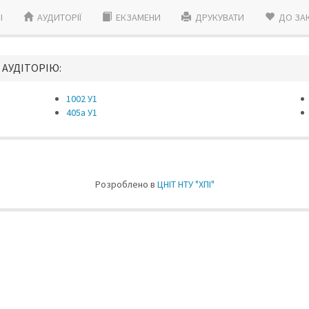
I
АУДИТОРІЇ
ЕКЗАМЕНИ
ДРУКУВАТИ
ДО ЗА
 АУДIТОРIЮ:
1002 У1
405a У1
Розроблено в
ЦНIТ НТУ "ХПI"