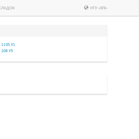
КЛАДОК
НТУ «ХПІ»
1105 У1
208 У5