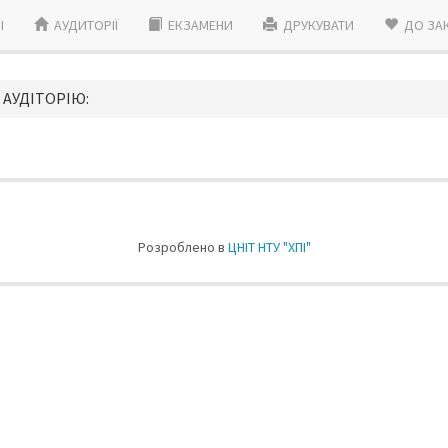
I
АУДИТОРІЇ
ЕКЗАМЕНИ
ДРУКУВАТИ
ДО ЗА
 АУДIТОРIЮ:
Розроблено в
ЦНIТ НТУ "ХПI"